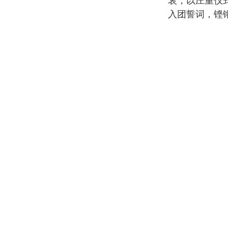
哀，以庄重仪
入团誓词，铿